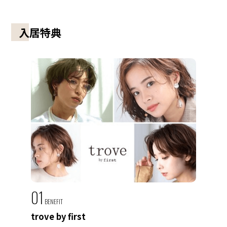
入居特典
01
BENEFIT
trove by first