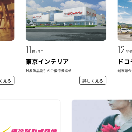
11
12
BENEFIT
BENE
東京インテリア
ドコ
対象製品割引のご優待券進呈
端末頭金
く見る
詳しく見る