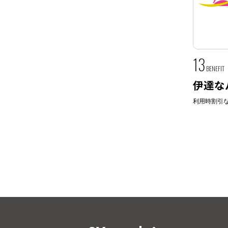
13
BENEFIT
伊達な
利用時割引