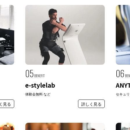
05
06
BENEFIT
BEN
e-stylelab
ANYT
体験会無料 など
セキュリ
く見る
詳しく見る