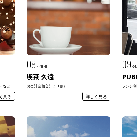
08
09
BENEFIT
BEN
喫茶 久遠
PUBL
ト など
お会計金額合計より割引
ランチ利
く見る
詳しく見る