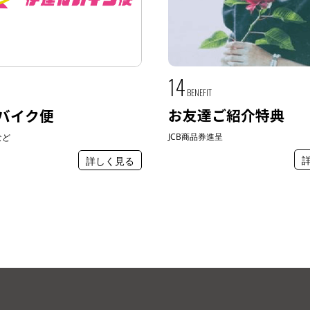
14
BENEFIT
お友達ご紹介特典
バイク便
JCB商品券進呈
など
詳しく見る