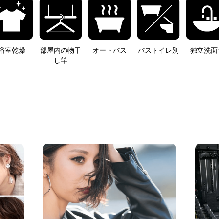
浴室乾燥
部屋内の物干
オートバス
バストイレ別
独立洗面
し竿