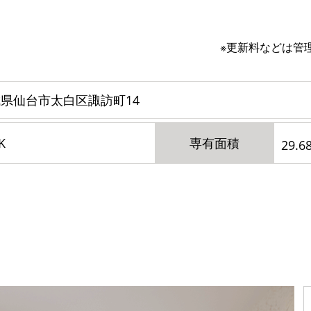
※更新料などは管
県仙台市太白区諏訪町14
K
専有面積
29.6