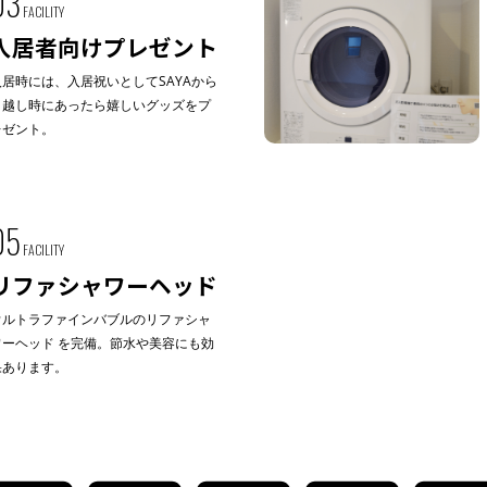
03
FACILITY
入居者向けプレゼント
入居時には、入居祝いとしてSAYAから
引越し時にあったら嬉しいグッズをプ
レゼント。
05
FACILITY
リファシャワーヘッド
ウルトラファインバブルのリファシャ
ワーヘッド を完備。節水や美容にも効
果あります。