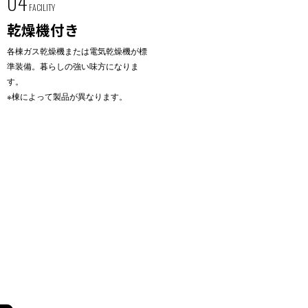
04
FACILITY
乾燥機付き
各棟ガス乾燥機または電気乾燥機が標
準装備。暮らしの強い味方になりま
す。
※棟によって製品が異なります。