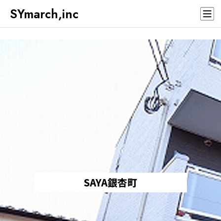
SYmarch,inc
SAYA銀杏町