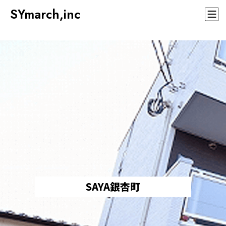
SYmarch,inc
SAYA銀杏町