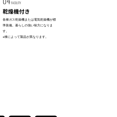
04
FACILITY
乾燥機付き
各棟ガス乾燥機または電気乾燥機が標
準装備。暮らしの強い味方になりま
す。
※棟によって製品が異なります。