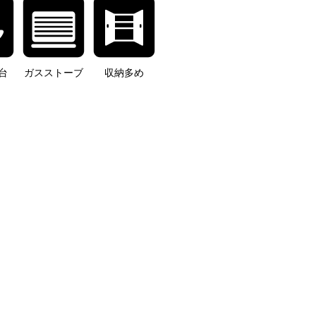
台
ガスストーブ
収納多め