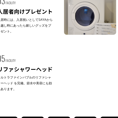
03
FACILITY
入居者向けプレゼント
入居時には、入居祝いとしてSAYAから
引越し時にあったら嬉しいグッズをプ
レゼント。
05
FACILITY
リファシャワーヘッド
ウルトラファインバブルのリファシャ
ワーヘッド を完備。節水や美容にも効
果あります。