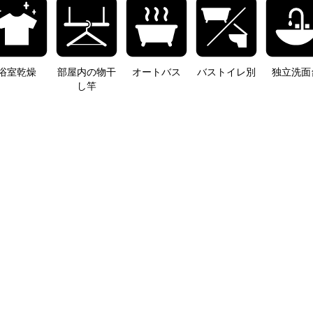
浴室乾燥
部屋内の物干
オートバス
バストイレ別
独立洗面
し竿