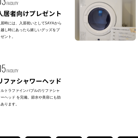
03
FACILITY
入居者向けプレゼント
入居時には、入居祝いとしてSAYAから
引越し時にあったら嬉しいグッズをプ
レゼント。
05
FACILITY
リファシャワーヘッド
ウルトラファインバブルのリファシャ
ワーヘッド を完備。節水や美容にも効
果あります。