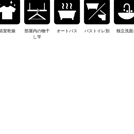
浴室乾燥
部屋内の物干
オートバス
バストイレ別
独立洗面
し竿