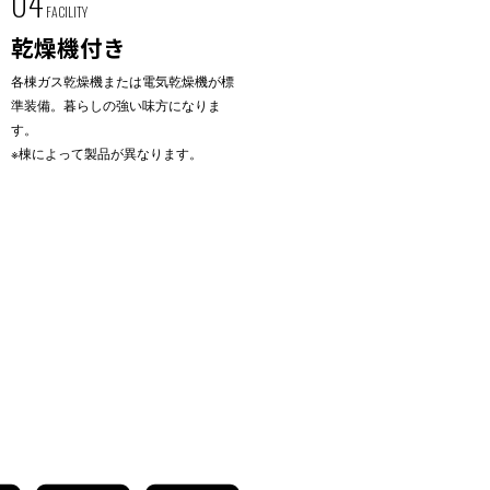
04
FACILITY
乾燥機付き
各棟ガス乾燥機または電気乾燥機が標
準装備。暮らしの強い味方になりま
す。
※棟によって製品が異なります。