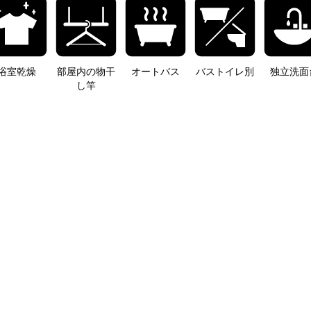
浴室乾燥
部屋内の物干
オートバス
バストイレ別
独立洗面
し竿