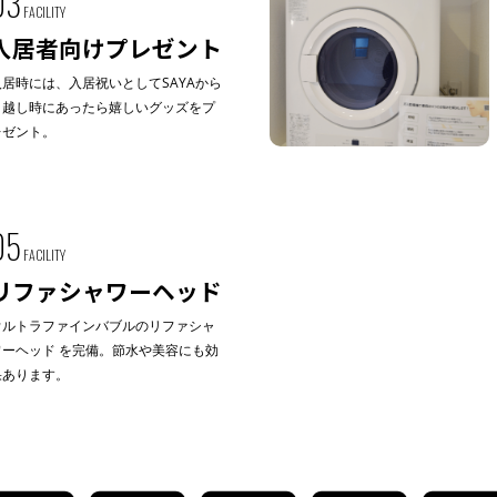
03
FACILITY
入居者向けプレゼント
入居時には、入居祝いとしてSAYAから
引越し時にあったら嬉しいグッズをプ
レゼント。
05
FACILITY
リファシャワーヘッド
ウルトラファインバブルのリファシャ
ワーヘッド を完備。節水や美容にも効
果あります。