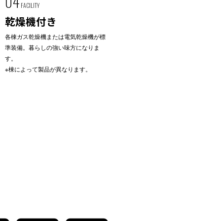
04
FACILITY
乾燥機付き
各棟ガス乾燥機または電気乾燥機が標
準装備。暮らしの強い味方になりま
す。
※棟によって製品が異なります。