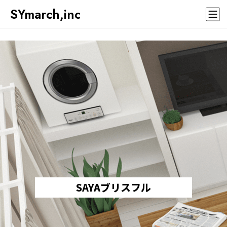
SYmarch,inc
SAYAブリスフル