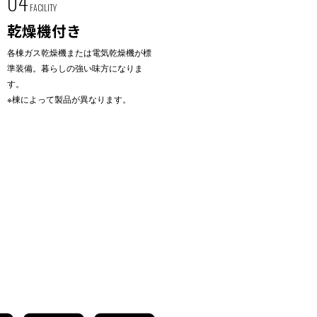
04
FACILITY
乾燥機付き
各棟ガス乾燥機または電気乾燥機が標
準装備。暮らしの強い味方になりま
す。
※棟によって製品が異なります。