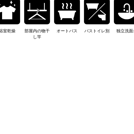
浴室乾燥
部屋内の物干
オートバス
バストイレ別
独立洗面
し竿