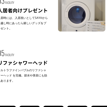
03
FACILITY
入居者向けプレゼント
入居時には、入居祝いとしてSAYAから
引越し時にあったら嬉しいグッズをプ
レゼント。
05
FACILITY
リファシャワーヘッド
ウルトラファインバブルのリファシャ
ワーヘッド を完備。節水や美容にも効
果あります。