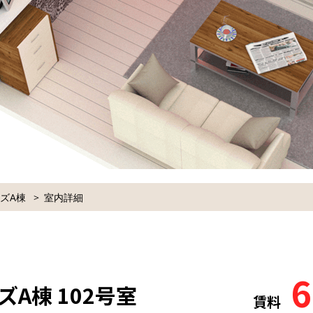
イズA棟
室内詳細
6
ズA棟 102号室
賃料