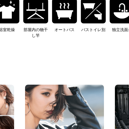
浴室乾燥
部屋内の物干
オートバス
バストイレ別
独立洗面
し竿