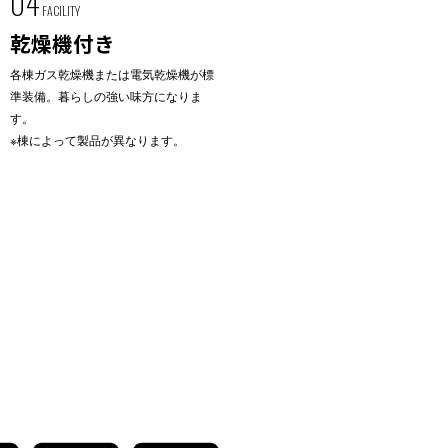
04
FACILITY
乾燥機付き
各棟ガス乾燥機または電気乾燥機が標
準装備。暮らしの強い味方になりま
す。
※棟によって製品が異なります。