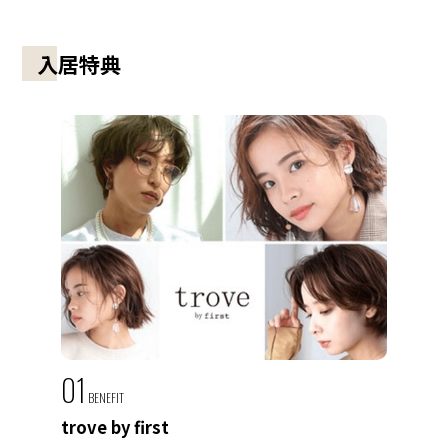
入居特典
01
BENEFIT
trove by first